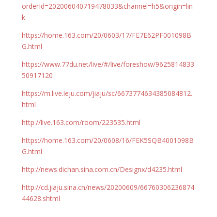
orderId=202006040719478033&channel=h5&origin=lin
k
https://home.163.com/20/0603/17/FE7E62PF001098B
G.html
https://www.77du.net/live/#/live/foreshow/9625814833
50917120
https://m.live.leju.com/jiaju/sc/6673774634385084812.
html
http://live.163.com/room/223535.html
https://home.163.com/20/0608/16/FEK5SQB4001098B
G.html
http://news.dichan.sina.com.cn/Designx/d4235.html
http://cd.jiaju.sina.cn/news/20200609/66760306236874
44628.shtml